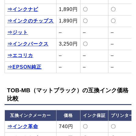
⇒インクナビ
1,890円
〇
〇
⇒インクのチップス
1,890円
〇
〇
⇒ジット
–
–
–
⇒インクパークス
3,250円
〇
–
⇒エコリカ
–
–
–
⇒EPSON純正
–
–
–
TOB-MB（マットブラック）の互換インク価格
比較
互換インクメーカー
価格
インク保証
プリンター
⇒インク革命
740円
〇
〇