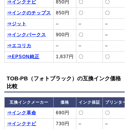
⇒インクナビ
850円
〇
〇
⇒インクのチップス
850円
〇
〇
⇒ジット
–
–
–
⇒インクパークス
900円
〇
–
⇒エコリカ
–
–
–
⇒EPSON純正
1,837円
〇
〇
TOB-PB（フォトブラック）の互換インク価格
比較
互換インクメーカー
価格
インク保証
プリンター
⇒インク革命
690円
〇
〇
⇒インクナビ
730円
–
–