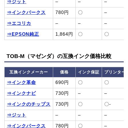
⇒ジット
–
–
–
⇒インクパークス
780円
〇
–
⇒エコリカ
–
–
–
⇒EPSON純正
1,864円
〇
〇
TOB-M（マゼンダ）の互換インク価格比較
互換インクメーカー
価格
インク保証
プリンター
⇒インク革命
690円
〇
〇
⇒インクナビ
730円
–
–
⇒インクのチップス
730円
〇
〇-
⇒ジット
–
–
–
⇒インクパークス
780円
〇
–