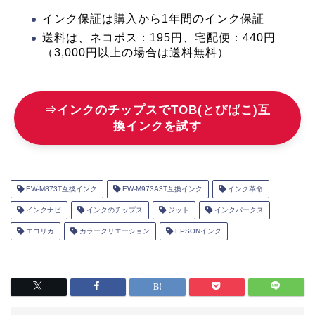
インク保証は購入から1年間のインク保証
送料は、ネコポス：195円、宅配便：440円
（3,000円以上の場合は送料無料）
⇒インクのチップスでTOB(とびばこ)互
換インクを試す
EW-M873T互換インク
EW-M973A3T互換インク
インク革命
インクナビ
インクのチップス
ジット
インクパークス
エコリカ
カラークリエーション
EPSONインク