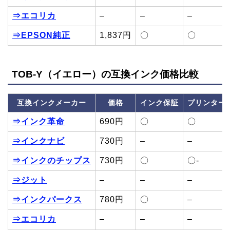
⇒エコリカ
–
–
–
⇒EPSON純正
1,837円
〇
〇
TOB-Y（イエロー）の互換インク価格比較
互換インクメーカー
価格
インク保証
プリンター
⇒インク革命
690円
〇
〇
⇒インクナビ
730円
–
–
⇒インクのチップス
730円
〇
〇-
⇒ジット
–
–
–
⇒インクパークス
780円
〇
–
⇒エコリカ
–
–
–