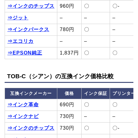
⇒インクのチップス
960円
〇
〇-
⇒ジット
–
–
–
⇒インクパークス
780円
〇
–
⇒エコリカ
–
–
–
⇒EPSON純正
1,837円
〇
〇
TOB-C（シアン）の互換インク価格比較
互換インクメーカー
価格
インク保証
プリンター
⇒インク革命
690円
〇
〇
⇒インクナビ
730円
–
–
⇒インクのチップス
730円
〇
〇-