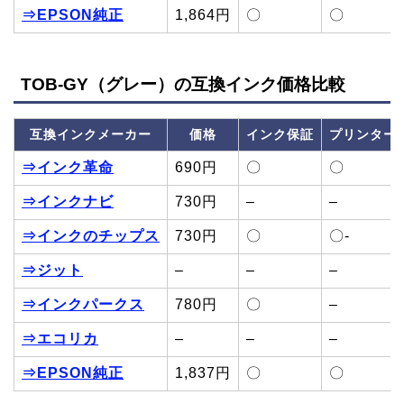
⇒EPSON純正
1,864円
〇
〇
TOB-GY（グレー）の互換インク価格比較
互換インクメーカー
価格
インク保証
プリンター
⇒インク革命
690円
〇
〇
⇒インクナビ
730円
–
–
⇒インクのチップス
730円
〇
〇-
⇒ジット
–
–
–
⇒インクパークス
780円
〇
–
⇒エコリカ
–
–
–
⇒EPSON純正
1,837円
〇
〇