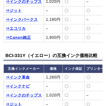
⇒インクのチップス
1,020円
〇
–
⇒ジット
–
〇
〇
⇒インクパークス
1,180円
〇
–
⇒エコリカ
–
〇
〇
⇒Canon純正
1,900円
〇
〇
BCI-331Y（イエロー）の互換インク価格比較
互換インクメーカー
価格
インク保証
プリンター
⇒インク革命
1,260円
〇
〇
⇒インクナビ
–
〇
〇
⇒インクのチップス
1,020円
〇
–
⇒ジット
–
〇
〇