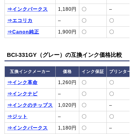
⇒インクパークス
1,180円
〇
–
⇒エコリカ
–
〇
〇
⇒Canon純正
1,900円
〇
〇
BCI-331GY（グレー）の互換インク価格比較
互換インクメーカー
価格
インク保証
プリンター
⇒インク革命
1,260円
〇
〇
⇒インクナビ
–
〇
〇
⇒インクのチップス
1,020円
〇
–
⇒ジット
–
〇
〇
⇒インクパークス
1,180円
〇
–