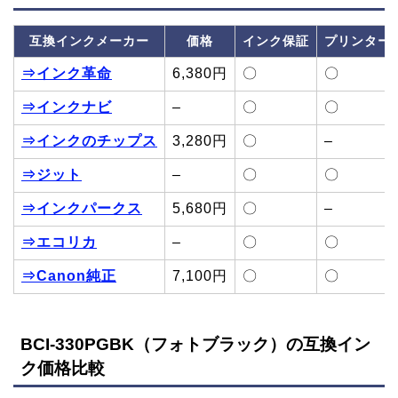
互換インクメーカー
価格
インク保証
プリンター
⇒インク革命
6,380円
〇
〇
⇒インクナビ
–
〇
〇
⇒インクのチップス
3,280円
〇
–
⇒ジット
–
〇
〇
⇒インクパークス
5,680円
〇
–
⇒エコリカ
–
〇
〇
⇒Canon純正
7,100円
〇
〇
BCI-330PGBK（フォトブラック）の互換イン
ク価格比較