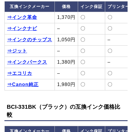
互換インクメーカー
価格
インク保証
プリンター
⇒インク革命
1,370円
〇
〇
⇒インクナビ
–
〇
〇
⇒インクのチップス
1,050円
〇
–
⇒ジット
–
〇
〇
⇒インクパークス
1,380円
〇
–
⇒エコリカ
–
〇
〇
⇒Canon純正
1,980円
〇
〇
BCI-331BK（ブラック）の互換インク価格比
較
互換インクメーカー
価格
インク保証
プリンター