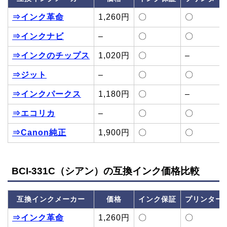
⇒インク革命
1,260円
〇
〇
⇒インクナビ
–
〇
〇
⇒インクのチップス
1,020円
〇
–
⇒ジット
–
〇
〇
⇒インクパークス
1,180円
〇
–
⇒エコリカ
–
〇
〇
⇒Canon純正
1,900円
〇
〇
BCI-331C（シアン）の互換インク価格比較
互換インクメーカー
価格
インク保証
プリンター
⇒インク革命
1,260円
〇
〇