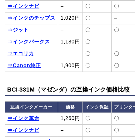
⇒インクナビ
–
〇
〇
⇒インクのチップス
1,020円
〇
–
⇒ジット
–
〇
〇
⇒インクパークス
1,180円
〇
–
⇒エコリカ
–
〇
〇
⇒Canon純正
1,900円
〇
〇
BCI-331M（マゼンダ）の互換インク価格比較
互換インクメーカー
価格
インク保証
プリンター
⇒インク革命
1,260円
〇
〇
⇒インクナビ
–
〇
〇