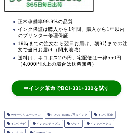
正常稼働率99.9%の品質
インク保証は購入から1年間、購入から1年以内
のプリンター修理保証
19時までの注文なら翌日お届け、朝9時までの注
文で当日お届け（関東地域）
送料は、ネコポス275円、宅配便は一律550円
（4,000円以上の場合は送料無料）
⇒インク革命でBCI-331+330を試す
カラークリエーション
PIXUS-TS8530互換インク
インク革命
インクナビ
インクのチップス
ジット
インクパークス
エコリカ
Canonインク