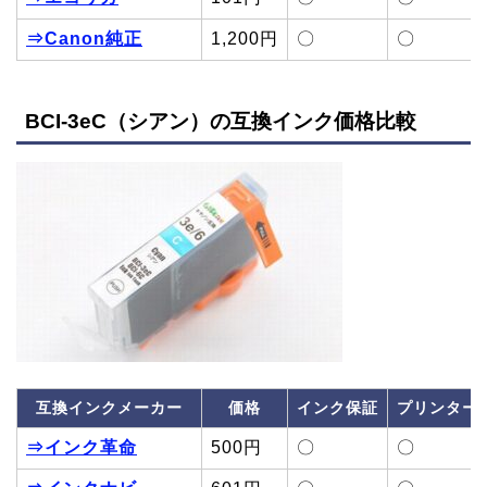
⇒Canon純正
1,200円
〇
〇
BCI-3eC（シアン）の互換インク価格比較
互換インクメーカー
価格
インク保証
プリンター
⇒インク革命
500円
〇
〇