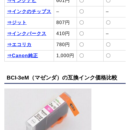
⇒インクナビ
601円
〇
〇
⇒インクのチップス
–
〇
–
⇒ジット
807円
〇
〇
⇒インクパークス
410円
〇
–
⇒エコリカ
780円
〇
〇
⇒Canon純正
1,000円
〇
〇
BCI-3eM（マゼンダ）の互換インク価格比較