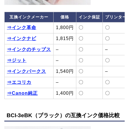
互換インクメーカー
価格
インク保証
プリンター
⇒インク革命
1,800円
〇
〇
⇒インクナビ
1,815円
〇
〇
⇒インクのチップス
–
〇
–
⇒ジット
–
〇
〇
⇒インクパークス
1,540円
〇
–
⇒エコリカ
–
〇
〇
⇒Canon純正
1,400円
〇
〇
BCI-3eBK（ブラック）の互換インク価格比較