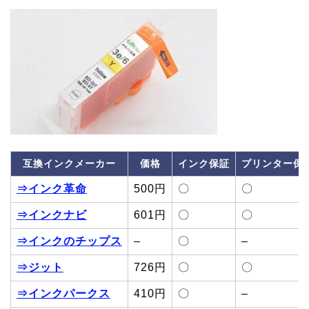
互換インクメーカー
価格
インク保証
プリンター保
⇒インク革命
500円
〇
〇
⇒インクナビ
601円
〇
〇
⇒インクのチップス
–
〇
–
⇒ジット
726円
〇
〇
⇒インクパークス
410円
〇
–