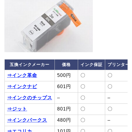
互換インクメーカー
価格
インク保証
プリンター
⇒インク革命
500円
〇
〇
⇒インクナビ
601円
〇
〇
⇒インクのチップス
–
〇
–
⇒ジット
801円
〇
〇
⇒インクパークス
480円
〇
–
⇒エコリカ
101円
〇
〇