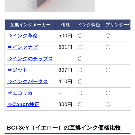
互換インクメーカー
価格
インク保証
プリンター保
⇒インク革命
500円
〇
〇
⇒インクナビ
601円
〇
〇
⇒インクのチップス
–
〇
–
⇒ジット
807円
〇
〇
⇒インクパークス
410円
〇
–
⇒エコリカ
–
〇
〇
⇒Canon純正
300円
〇
〇
BCI-3eY（イエロー）の互換インク価格比較