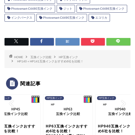
Photosmart-C4480互換インク
ジット
Photosmart-C4486互換インク
インクパークス
Photosmart-C4490互換インク
エコリカ
HOME
互換インク比較
HP互換インク
HP140＋HP141互換インクおすすめ6社を比較！
関連記事
互換インク
HP互換インク
HP互換インク
P28互換インクおすす
HP63互換インクおすす
HP940互換インク
6社を比較！
め6社を比較！
め6社を比較！