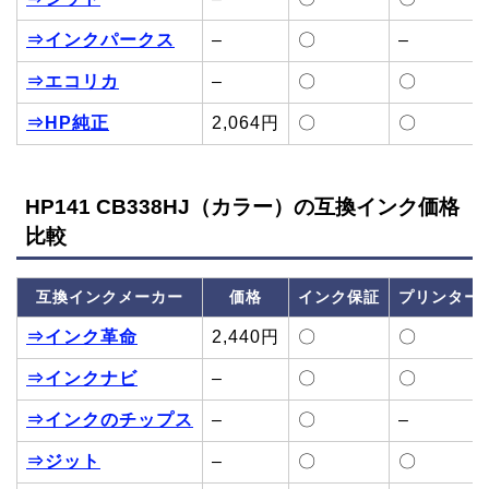
⇒インクパークス
–
〇
–
⇒エコリカ
–
〇
〇
⇒HP純正
2,064円
〇
〇
HP141 CB338HJ（カラー）の互換インク価格
比較
互換インクメーカー
価格
インク保証
プリンター
⇒インク革命
2,440円
〇
〇
⇒インクナビ
–
〇
〇
⇒インクのチップス
–
〇
–
⇒ジット
–
〇
〇