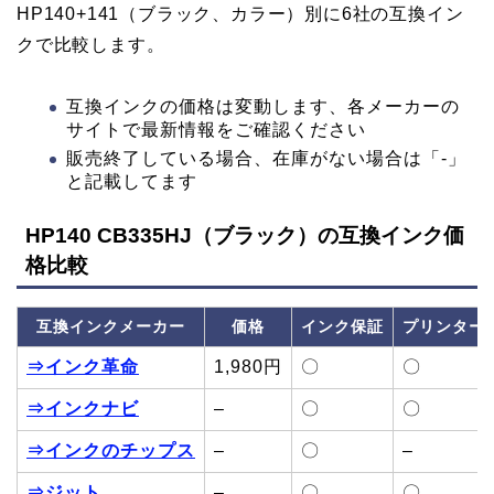
HP140+141（ブラック、カラー）別に6社の互換イン
クで比較します。
互換インクの価格は変動します、各メーカーの
サイトで最新情報をご確認ください
販売終了している場合、在庫がない場合は「-」
と記載してます
HP140 CB335HJ（ブラック）の互換インク価
格比較
互換インクメーカー
価格
インク保証
プリンター
⇒インク革命
1,980円
〇
〇
⇒インクナビ
–
〇
〇
⇒インクのチップス
–
〇
–
⇒ジット
–
〇
〇