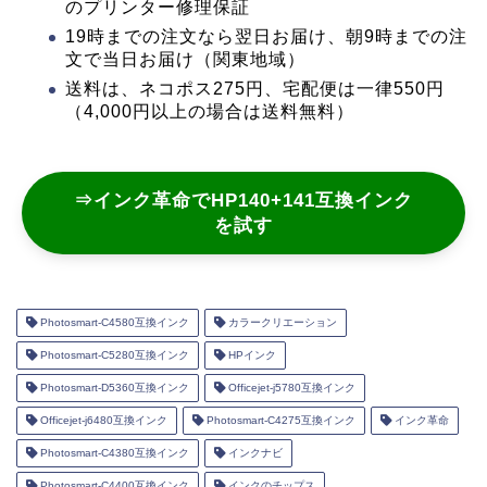
のプリンター修理保証
19時までの注文なら翌日お届け、朝9時までの注
文で当日お届け（関東地域）
送料は、ネコポス275円、宅配便は一律550円
（4,000円以上の場合は送料無料）
⇒インク革命でHP140+141互換インク
を試す
Photosmart-C4580互換インク
カラークリエーション
Photosmart-C5280互換インク
HPインク
Photosmart-D5360互換インク
Officejet-j5780互換インク
Officejet-j6480互換インク
Photosmart-C4275互換インク
インク革命
Photosmart-C4380互換インク
インクナビ
Photosmart-C4400互換インク
インクのチップス