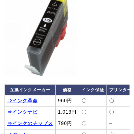
互換インクメーカー
価格
インク保証
プリンター
⇒インク革命
960円
〇
〇
⇒インクナビ
1,013円
〇
〇
⇒インクのチップス
790円
〇
–