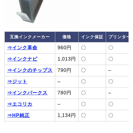
互換インクメーカー
価格
インク保証
プリンター
⇒インク革命
960円
〇
〇
⇒インクナビ
1,013円
〇
〇
⇒インクのチップス
790円
〇
–
⇒ジット
–
〇
〇
⇒インクパークス
780円
〇
–
⇒エコリカ
–
〇
〇
⇒HP純正
1,134円
〇
〇