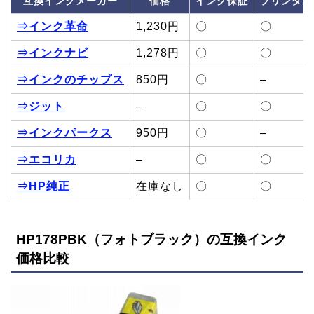
互換インクメーカー
価格
インク保証
プリンター
⇒インク革命
1,230円
〇
〇
⇒インクナビ
1,278円
〇
〇
⇒インクのチップス
850円
〇
–
⇒ジット
–
〇
〇
⇒インクパークス
950円
〇
–
⇒エコリカ
–
〇
〇
⇒HP純正
在庫なし
〇
〇
HP178PBK（フォトブラック）の互換インク
価格比較