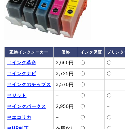
互換インクメーカー
価格
インク保証
プリンター
⇒インク革命
3,660円
〇
〇
⇒インクナビ
3,725円
〇
〇
⇒インクのチップス
3,570円
〇
–
⇒ジット
–
〇
〇
⇒インクパークス
2,950円
〇
–
⇒エコリカ
–
〇
〇
⇒HP純正
在庫なし
〇
〇