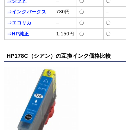
⇒ジット
–
〇
〇
⇒インクパークス
780円
〇
–
⇒エコリカ
–
〇
〇
⇒HP純正
1,150円
〇
〇
HP178C（シアン）の互換インク価格比較