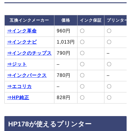
互換インクメーカー
価格
インク保証
プリンター
⇒インク革命
960円
〇
〇
⇒インクナビ
1,013円
〇
〇
⇒インクのチップス
790円
〇
–
⇒ジット
–
〇
〇
⇒インクパークス
780円
〇
–
⇒エコリカ
–
〇
〇
⇒HP純正
828円
〇
〇
HP178が使えるプリンター