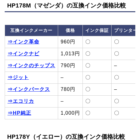
HP178M（マゼンダ）の互換インク価格比較
互換インクメーカー
価格
インク保証
プリンター
⇒インク革命
960円
〇
〇
⇒インクナビ
1,013円
〇
〇
⇒インクのチップス
790円
〇
–
⇒ジット
–
〇
〇
⇒インクパークス
780円
〇
–
⇒エコリカ
–
〇
〇
⇒HP純正
1,000円
〇
〇
HP178Y（イエロー）の互換インク価格比較