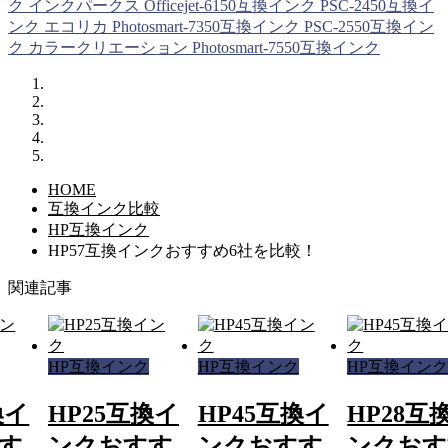
ク
インクパークス
Officejet-6150互換インク
PSC-2450互換イ
ンク
エコリカ
Photosmart-7350互換インク
PSC-2550互換イン
ク
カラークリエーション
Photosmart-7550互換インク
HOME
互換インク比較
HP互換インク
HP57互換インクおすすめ6社を比較！
関連記事
HP互換インク
HP互換インク
HP互換イン
換イ
HP25互換イ
HP45互換イ
HP28互
す
ンクおすす
ンクおすす
ンクおす