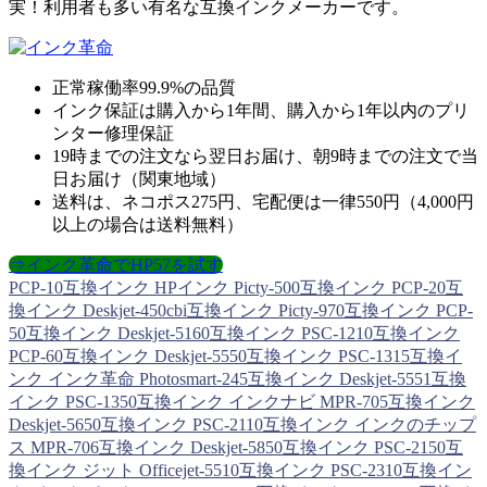
実！利用者も多い有名な互換インクメーカーです。
正常稼働率99.9%の品質
インク保証は購入から1年間、購入から1年以内のプリ
ンター修理保証
19時までの注文なら翌日お届け、朝9時までの注文で当
日お届け（関東地域）
送料は、ネコポス275円、宅配便は一律550円（4,000円
以上の場合は送料無料）
⇒インク革命でHP57を試す
PCP-10互換インク
HPインク
Picty-500互換インク
PCP-20互
換インク
Deskjet-450cbi互換インク
Picty-970互換インク
PCP-
50互換インク
Deskjet-5160互換インク
PSC-1210互換インク
PCP-60互換インク
Deskjet-5550互換インク
PSC-1315互換イ
ンク
インク革命
Photosmart-245互換インク
Deskjet-5551互換
インク
PSC-1350互換インク
インクナビ
MPR-705互換インク
Deskjet-5650互換インク
PSC-2110互換インク
インクのチップ
ス
MPR-706互換インク
Deskjet-5850互換インク
PSC-2150互
換インク
ジット
Officejet-5510互換インク
PSC-2310互換イン