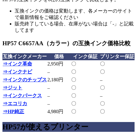
互換インクの価格は変動します、各メーカーのサイト
で最新情報をご確認ください
販売終了している場合、在庫がない場合は「-」と記載
してます
HP57 C6657AA（カラー）の互換インク価格比較
互換インクメーカー
価格
インク保証
プリンター保証
⇒インク革命
2,950円
〇
〇
⇒インクナビ
〇
〇
–
⇒インクのチップス
2,180円
〇
–
⇒ジット
〇
〇
–
⇒インクパークス
〇
–
–
⇒エコリカ
〇
〇
–
⇒HP純正
4,980円
〇
〇
HP57が使えるプリンター