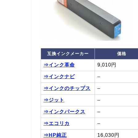
互換インクメーカー
価格
⇒インク革命
9,010円
⇒インクナビ
–
⇒インクのチップス
–
⇒ジット
–
⇒インクパークス
–
⇒エコリカ
–
⇒HP純正
16,030円