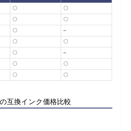
〇
〇
〇
〇
〇
–
〇
〇
〇
–
〇
〇
〇
〇
アン）の互換インク価格比較