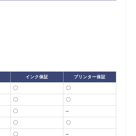
インク保証
プリンター保証
〇
〇
〇
〇
〇
–
〇
〇
〇
–