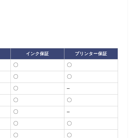
インク保証
プリンター保証
〇
〇
〇
〇
〇
–
〇
〇
〇
–
〇
〇
〇
〇