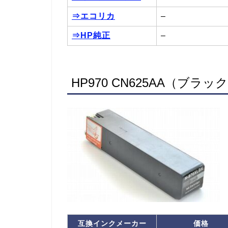
⇒エコリカ
–
⇒HP純正
–
HP970 CN625AA（ブ
互換インクメーカー
価格