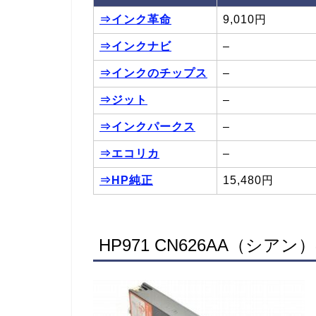
⇒インク革命
9,010円
⇒インクナビ
–
⇒インクのチップス
–
⇒ジット
–
⇒インクパークス
–
⇒エコリカ
–
⇒HP純正
15,480円
HP971 CN626AA（シ