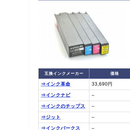
互換インクメーカー
価格
⇒インク革命
33,690円
⇒インクナビ
–
⇒インクのチップス
–
⇒ジット
–
⇒インクパークス
–