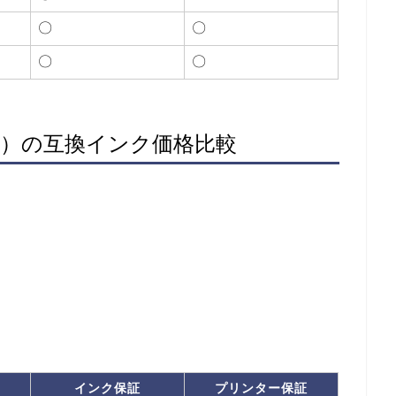
〇
〇
〇
〇
ラック）の互換インク価格比較
インク保証
プリンター保証