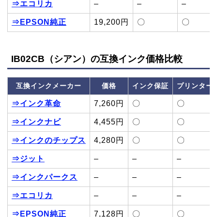
⇒エコリカ
–
–
–
⇒EPSON純正
19,200円
〇
〇
IB02CB（シアン）の互換インク価格比較
互換インクメーカー
価格
インク保証
プリンター
⇒インク革命
7,260円
〇
〇
⇒インクナビ
4,455円
〇
〇
⇒インクのチップス
4,280円
〇
〇
⇒ジット
–
–
–
⇒インクパークス
–
–
–
⇒エコリカ
–
–
–
⇒EPSON純正
7,128円
〇
〇