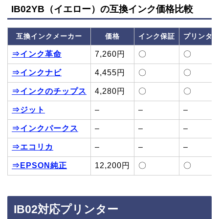
IB02YB（イエロー）の互換インク価格比較
互換インクメーカー
価格
インク保証
プリンタ
⇒インク革命
7,260円
〇
〇
⇒インクナビ
4,455円
〇
〇
⇒インクのチップス
4,280円
〇
〇
⇒ジット
–
–
–
⇒インクパークス
–
–
–
⇒エコリカ
–
–
–
⇒EPSON純正
12,200円
〇
〇
IB02対応プリンター