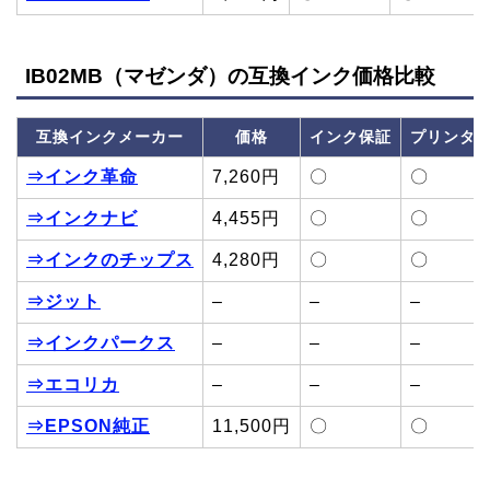
IB02MB（マゼンダ）の互換インク価格比較
互換インクメーカー
価格
インク保証
プリンタ
⇒インク革命
7,260円
〇
〇
⇒インクナビ
4,455円
〇
〇
⇒インクのチップス
4,280円
〇
〇
⇒ジット
–
–
–
⇒インクパークス
–
–
–
⇒エコリカ
–
–
–
⇒EPSON純正
11,500円
〇
〇