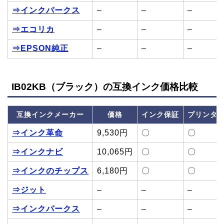
⇒インクパークス
–
–
–
⇒エコリカ
–
–
–
⇒EPSON純正
–
–
–
IB02KB（ブラック）の互換インク価格比較
互換インクメーカー
価格
インク保証
プリンタ
⇒インク革命
9,530円
〇
〇
⇒インクナビ
10,065円
〇
〇
⇒インクのチップス
6,180円
〇
〇
⇒ジット
–
–
–
⇒インクパークス
–
–
–